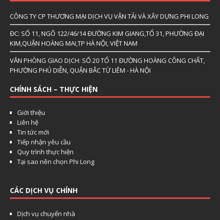
CÔNG TY CP THƯƠNG MẠI DỊCH VỤ VẬN TẢI VÀ XÂY DỰNG PHI LONG
ĐC: SỐ 11, NGÕ 122/46/14 ĐƯỜNG KIM GIANG,TỔ 31, PHƯỜNG ĐẠI
KIM,QUẬN HOÀNG MAI,TP HÀ NỘI, VIỆT NAM
VĂN PHÒNG GIAO DỊCH: SỐ 20 TỔ 11 ĐƯỜNG HOÀNG CÔNG CHẤT,
PHƯỜNG PHÚ DIỄN, QUẬN BẮC TỪ LIÊM - HÀ NỘI
CHÍNH SÁCH – THỰC HIỆN
Giới thiệu
Liên hệ
Tin tức mới
Tiếp nhận yêu cầu
Quy trình thực hiện
Tại sao nên chọn Phi Long
CÁC DỊCH VỤ CHÍNH
Dịch vụ chuyển nhà