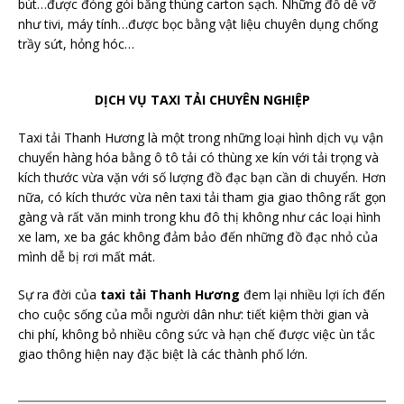
bút…được đóng gói bằng thùng carton sạch. Những đồ dễ vỡ
như tivi, máy tính…được bọc bằng vật liệu chuyên dụng chống
trầy sứt, hỏng hóc…
DỊCH VỤ TAXI TẢI CHUYÊN NGHIỆP
Taxi tải Thanh Hương là một trong những loại hình dịch vụ vận
chuyển hàng hóa bằng ô tô tải có thùng xe kín với tải trọng và
kích thước vừa vặn với số lượng đồ đạc bạn cần di chuyển. Hơn
nữa, có kích thước vừa nên taxi tải tham gia giao thông rất gọn
gàng và rất văn minh trong khu đô thị không như các loại hình
xe lam, xe ba gác không đảm bảo đến những đồ đạc nhỏ của
mình dễ bị rơi mất mát.
Sự ra đời của
taxi tải Thanh Hương
đem lại nhiều lợi ích đến
cho cuộc sống của mỗi người dân như: tiết kiệm thời gian và
chi phí, không bỏ nhiều công sức và hạn chế được việc ùn tắc
giao thông hiện nay đặc biệt là các thành phố lớn.