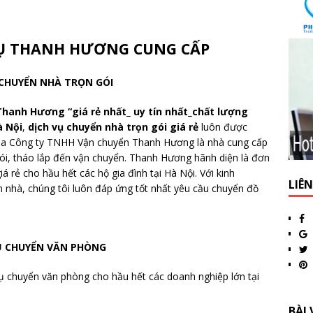
VỤ THANH HƯƠNG CUNG CẤP
 CHUYỂN NHÀ TRỌN GÓI
Thanh Hương “giá rẻ nhất_ uy tín nhất_chất lượng
à Nội
,
dịch vụ chuyển nhà trọn gói giá rẻ
luôn được
của Công ty TNHH Vận chuyển Thanh Hương là nhà cung cấp
gói, tháo lắp đến vận chuyển. Thanh Hương hãnh diện là đơn
iá rẻ cho hầu hết các hộ gia đình tại Hà Nội. Với kinh
LIÊ
 nhà, chúng tôi luôn đáp ứng tốt nhất yêu cầu chuyển đồ
Ụ CHUYỂN VĂN PHÒNG
 chuyển văn phòng cho hầu hết các doanh nghiệp lớn tại
BÀI 