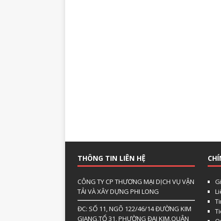
THÔNG TIN LIÊN HỆ
CHÍ
CÔNG TY CP THƯƠNG MẠI DỊCH VỤ VẬN
Gi
TẢI VÀ XÂY DỰNG PHI LONG
L
Ti
ĐC: SỐ 11, NGÕ 122/46/14 ĐƯỜNG KIM
T
GIANG,TỔ 31, PHƯỜNG ĐẠI KIM,QUẬN