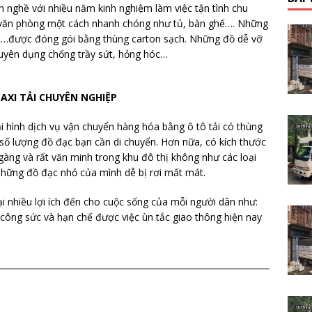
h nghề với nhiều năm kinh nghiệm làm việc tận tình chu
, văn phòng một cách nhanh chóng như tủ, bàn ghế…. Những
 bút…được đóng gói bằng thùng carton sạch. Những đồ dễ vỡ
huyên dụng chống trầy sứt, hỏng hóc…
TAXI TẢI CHUYÊN NGHIỆP
i hình dịch vụ vận chuyển hàng hóa bằng ô tô tải có thùng
ới số lượng đồ đạc bạn cần di chuyển. Hơn nữa, có kích thước
 gàng và rất văn minh trong khu đô thị không như các loại
hững đồ đạc nhỏ của mình dễ bị rơi mất mát.
i nhiều lợi ích đến cho cuộc sống của mỗi người dân như:
ều công sức và hạn chế được việc ùn tắc giao thông hiện nay