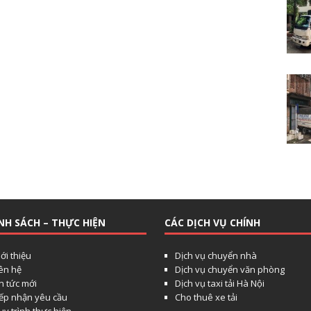
NH SÁCH – THỰC HIỆN
CÁC DỊCH VỤ CHÍNH
ới thiệu
Dịch vụ chuyển nhà
iên hệ
Dịch vụ chuyển văn phòng
n tức mới
Dịch vụ taxi tải Hà Nội
iếp nhận yêu cầu
Cho thuê xe tải