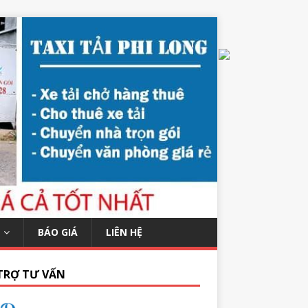
BÁO GIÁ
LIÊN HỆ
TRỢ TƯ VẤN