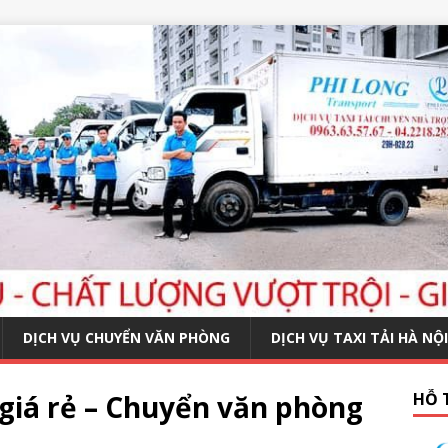
DỊCH VỤ CHUYỂN VĂN PHÒNG
DỊCH VỤ TAXI TẢI HÀ NỘI
giá rẻ – Chuyển văn phòng
HỖ 