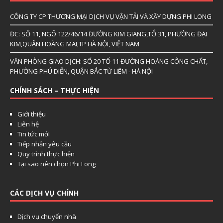
CÔNG TY CP THƯƠNG MẠI DỊCH VỤ VẬN TẢI VÀ XÂY DỰNG PHI LONG
ĐC: SỐ 11, NGÕ 122/46/14 ĐƯỜNG KIM GIANG,TỔ 31, PHƯỜNG ĐẠI
KIM,QUẬN HOÀNG MAI,TP HÀ NỘI, VIỆT NAM
VĂN PHÒNG GIAO DỊCH: SỐ 20 TỔ 11 ĐƯỜNG HOÀNG CÔNG CHẤT,
PHƯỜNG PHÚ DIỄN, QUẬN BẮC TỪ LIÊM - HÀ NỘI
CHÍNH SÁCH – THỰC HIỆN
Giới thiệu
Liên hệ
Tin tức mới
Tiếp nhận yêu cầu
Quy trình thực hiện
Tại sao nên chọn Phi Long
CÁC DỊCH VỤ CHÍNH
Dịch vụ chuyển nhà