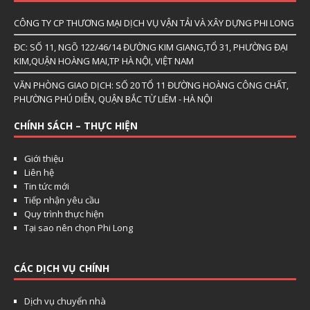
CÔNG TY CP THƯƠNG MẠI DỊCH VỤ VẬN TẢI VÀ XÂY DỰNG PHI LONG
ĐC: SỐ 11, NGÕ 122/46/14 ĐƯỜNG KIM GIANG,TỔ 31, PHƯỜNG ĐẠI
KIM,QUẬN HOÀNG MAI,TP HÀ NỘI, VIỆT NAM
VĂN PHÒNG GIAO DỊCH: SỐ 20 TỔ 11 ĐƯỜNG HOÀNG CÔNG CHẤT,
PHƯỜNG PHÚ DIỄN, QUẬN BẮC TỪ LIÊM - HÀ NỘI
CHÍNH SÁCH – THỰC HIỆN
Giới thiệu
Liên hệ
Tin tức mới
Tiếp nhận yêu cầu
Quy trình thực hiện
Tại sao nên chọn Phi Long
CÁC DỊCH VỤ CHÍNH
Dịch vụ chuyển nhà