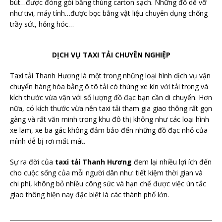
bút…được đóng gói bằng thùng carton sạch. Những đồ dễ vỡ
như tivi, máy tính…được bọc bằng vật liệu chuyên dụng chống
trầy sứt, hỏng hóc…
DỊCH VỤ TAXI TẢI CHUYÊN NGHIỆP
Taxi tải Thanh Hương là một trong những loại hình dịch vụ vận
chuyển hàng hóa bằng ô tô tải có thùng xe kín với tải trọng và
kích thước vừa vặn với số lượng đồ đạc bạn cần di chuyển. Hơn
nữa, có kích thước vừa nên taxi tải tham gia giao thông rất gọn
gàng và rất văn minh trong khu đô thị không như các loại hình
xe lam, xe ba gác không đảm bảo đến những đồ đạc nhỏ của
mình dễ bị rơi mất mát.
Sự ra đời của
taxi tải Thanh Hương
đem lại nhiều lợi ích đến
cho cuộc sống của mỗi người dân như: tiết kiệm thời gian và
chi phí, không bỏ nhiều công sức và hạn chế được việc ùn tắc
giao thông hiện nay đặc biệt là các thành phố lớn.